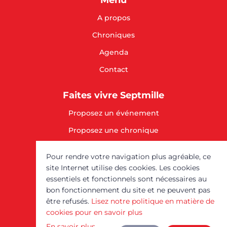
A propos
Chroniques
Agenda
Contact
Faites vivre Septmille
Proposez un événement
Proposez une chronique
SOUTENEZ-NOUS
Pour rendre votre navigation plus agréable, ce
site Internet utilise des cookies. Les cookies
Mentions légales
essentiels et fonctionnels sont nécessaires au
bon fonctionnement du site et ne peuvent pas
être refusés.
Lisez notre politique en matière de
Septmille est un service
cookies pour en savoir plus
du
Comptoir des
En savoir plus