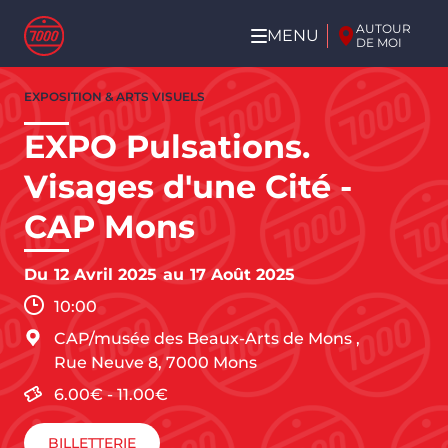
Aller au contenu principal
AUTOUR
MENU
DE MOI
Aller
EXPOSITION & ARTS VISUELS
au
contenu
EXPO Pulsations.
principal
Visages d'une Cité -
CAP Mons
Du
12 Avril 2025
au
17 Août 2025
10:00
CAP/musée des Beaux-Arts de Mons
,
Rue Neuve 8,
7000
Mons
6.00€
-
11.00€
BILLETTERIE