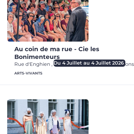
Au coin de ma rue - Cie les
Bonimenteurs
Du
4 Juillet
au
4 Juillet 2026
Rue d'Enghien
,
Rue d&#039;Enghien,
7000
Mons
ARTS-VIVANTS