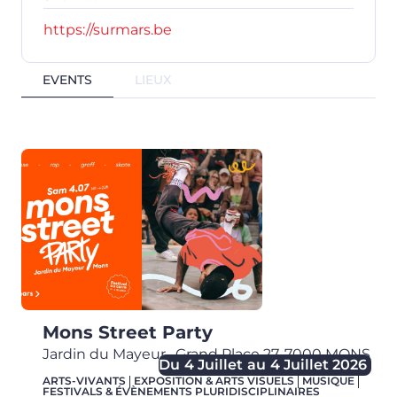
https://surmars.be
EVENTS
LIEUX
Mons Street Party
Jardin du Mayeur
,
Grand Place 27,
7000
MONS
Du
4 Juillet
au
4 Juillet 2026
ARTS-VIVANTS
EXPOSITION & ARTS VISUELS
MUSIQUE
FESTIVALS & ÉVÈNEMENTS PLURIDISCIPLINAIRES