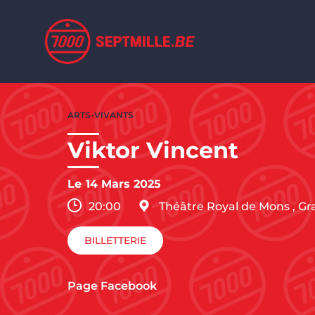
Aller au contenu principal
Aller
au
ARTS-VIVANTS
contenu
principal
Viktor Vincent
Le
14 Mars 2025
20:00
Théâtre Royal de Mons
,
Gr
BILLETTERIE
Page Facebook