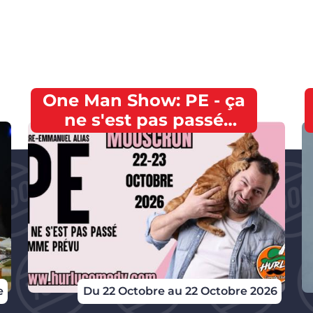
One Man Show: PE - ça
ne s'est pas passé
comme prévu. au Hurlu
Comedy Club Mouscron
e
Du 22 Octobre au 22 Octobre 2026