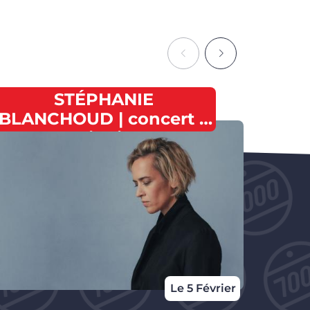
STÉPHANIE
BLANCHOUD | concert à
Mess
Soignies
Le 5 Février