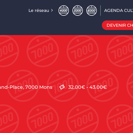
Le réseau
AGENDA CUL
DEVENIR C
and-Place,
7000
Mons
32.00€
-
43.00€