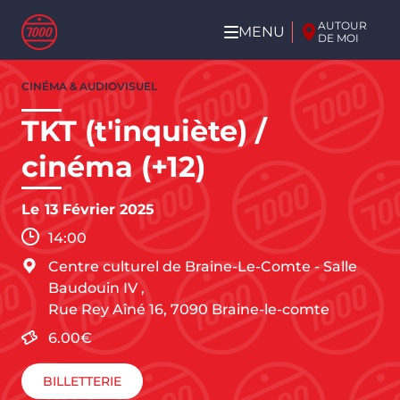
Aller au contenu principal
AUTOUR
MENU
DE MOI
Aller
CINÉMA & AUDIOVISUEL
au
contenu
TKT (t'inquiète) /
principal
cinéma (+12)
Le
13 Février 2025
14:00
Centre culturel de Braine-Le-Comte - Salle
Baudouin IV
,
Rue Rey Aîné 16,
7090
Braine-le-comte
6.00€
BILLETTERIE