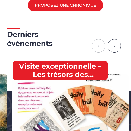
PROPOSEZ UNE CHRONIQUE
Derniers
événements
Visite exceptionnelle –
Les trésors des
collections du Centre
Daily-Bul & C°