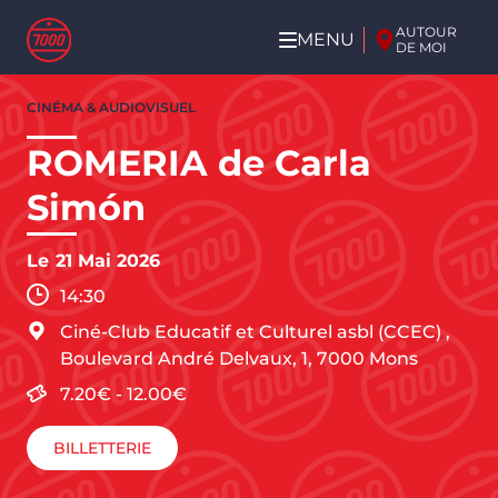
Aller au contenu principal
AUTOUR
MENU
DE MOI
Aller
CINÉMA & AUDIOVISUEL
au
contenu
ROMERIA de Carla
principal
Simón
Le
21 Mai 2026
14:30
Ciné-Club Educatif et Culturel asbl (CCEC)
,
Boulevard André Delvaux, 1,
7000
Mons
7.20€
-
12.00€
BILLETTERIE