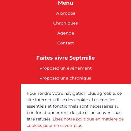
Menu
A propos
Chroniques
Agenda
Contact
Faites vivre Septmille
Proposez un événement
Proposez une chronique
SOUTENEZ-NOUS
Pour rendre votre navigation plus agréable, ce
site Internet utilise des cookies. Les cookies
Mentions légales
essentiels et fonctionnels sont nécessaires au
bon fonctionnement du site et ne peuvent pas
être refusés.
Lisez notre politique en matière de
Septmille est un service
cookies pour en savoir plus
du
Comptoir des