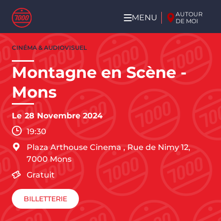
Aller au contenu principal
AUTOUR
MENU
DE MOI
Aller
CINÉMA & AUDIOVISUEL
au
contenu
Montagne en Scène -
principal
Mons
Le
28 Novembre 2024
19:30
Plaza Arthouse Cinema
,
Rue de Nimy 12,
7000
Mons
Gratuit
BILLETTERIE