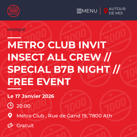
Aller au contenu principal
AUTOUR
MENU
DE MOI
Aller
MUSIQUE
au
contenu
METRO CLUB INVIT
principal
INSECT ALL CREW //
SPECIAL B7B NIGHT //
FREE EVENT
Le
17 Janvier 2026
20:00
Metro Club
,
Rue de Gand 19,
7800
Ath
Gratuit