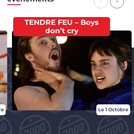
TENDRE FEU – Boys
don’t cry
re
Le 1 Octobre