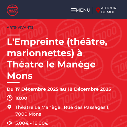
Aller au contenu principal
AUTOUR
MENU
DE MOI
Aller
ARTS-VIVANTS
au
contenu
L'Empreinte (théâtre,
principal
marionnettes) à
Théatre le Manège
Mons
Du
17 Décembre 2025
au
18 Décembre 2025
18:00
Théâtre Le Manège
,
Rue des Passages 1,
7000
Mons
5.00€
-
18.00€