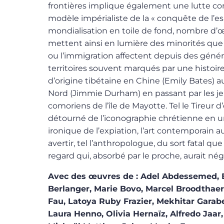
frontières implique également une lutte con
modèle impérialiste de la « conquête de l’es
mondialisation en toile de fond, nombre d’
mettent ainsi en lumière des minorités que l
ou l’immigration affectent depuis des génér
territoires souvent marqués par une histoire 
d’origine tibétaine en Chine (Emily Bates) 
Nord (Jimmie Durham) en passant par les j
comoriens de l’île de Mayotte. Tel le Tireur d
détourné de l’iconographie chrétienne en un
ironique de l’expiation, l’art contemporain au
avertir, tel l’anthropologue, du sort fatal qu
regard qui, absorbé par le proche, aurait négl
Avec des œuvres de : Adel Abdessemed, E
Berlanger, Marie Bovo, Marcel Broodthae
Fau, Latoya Ruby Frazier, Mekhitar Garabe
Laura Henno, Olivia Hernaïz, Alfredo Jaar