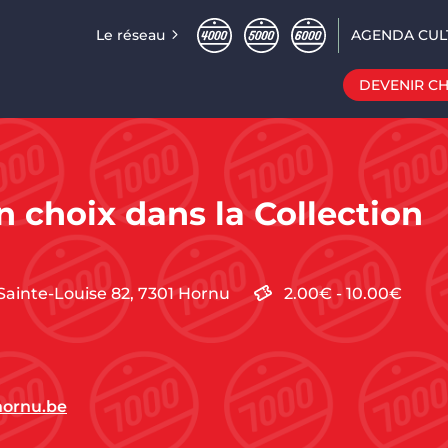
Le réseau
AGENDA CUL
DEVENIR C
n choix dans la Collection
Sainte-Louise 82,
7301
Hornu
2.00€
-
10.00€
hornu.be