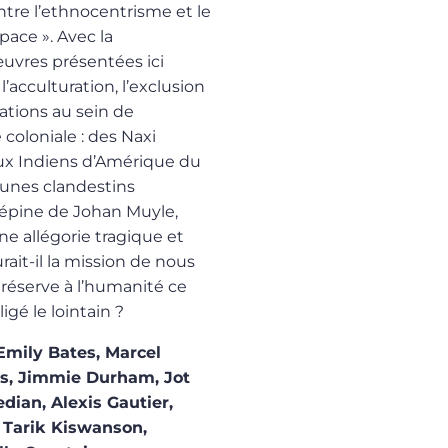
tre l’ethnocentrisme et le
pace ». Avec la
œuvres présentées ici
’acculturation, l’exclusion
ations au sein de
coloniale : des Naxi
aux Indiens d’Amérique du
eunes clandestins
’épine
de Johan Muyle,
e allégorie tragique et
rait-il la mission de nous
e réserve à l’humanité ce
igé le lointain ?
mily Bates, Marcel
rs, Jimmie Durham, Jot
dian, Alexis Gautier,
, Tarik Kiswanson,