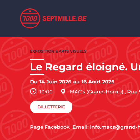
Aller au contenu principal
Aller
au
EXPOSITION & ARTS VISUELS
contenu
principal
Le Regard éloigné. U
Du
14 Juin 2026
au
16 Août 2026
10:00
MAC's (Grand-Hornu)
,
Rue 
BILLETTERIE
Page Facebook
Email:
info.macs@grand-