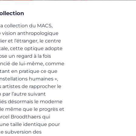
ollection
la collection du MACS,
ne vision anthropologique
ier et l’étranger, le centre
ocale, cette optique adopte
e un regard à la fois
distancié de lui-même, comme
ttant en pratique ce que
nstellations humaines »,
es artistes de rapprocher le
n par l’autre suivant
iés désormais le moderne
e, de même que le progrès et
rcel Broodthaers qui
 une taille identique pour
tte subversion des