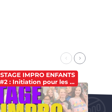
STAGE IMPRO ENFANTS
#2 : Initiation pour les 7-
11èm
11 ans à Mons