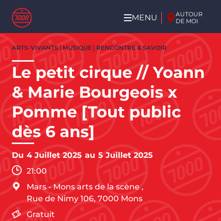
Aller au contenu principal
AUTOUR
MENU
DE MOI
Aller
ARTS-VIVANTS
MUSIQUE
RENCONTRE & SAVOIR
au
contenu
Le petit cirque // Yoann
principal
& Marie Bourgeois x
Pomme [Tout public
dès 6 ans]
Du
4 Juillet 2025
au
5 Juillet 2025
21:00
Mars - Mons arts de la scène
,
Rue de Nimy 106,
7000
Mons
Gratuit