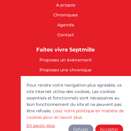
A propos
Chroniques
Agenda
Contact
Faites vivre Septmille
Proposez un événement
Proposez une chronique
SOUTENEZ-NOUS
Pour rendre votre navigation plus agréable, ce
site Internet utilise des cookies. Les cookies
Mentions légales
essentiels et fonctionnels sont nécessaires au
bon fonctionnement du site et ne peuvent pas
être refusés.
Lisez notre politique en matière de
Septmille est un service
cookies pour en savoir plus
du
Comptoir des
En savoir plus
Ressources Créatives de
Refuser
Accepter
Mons