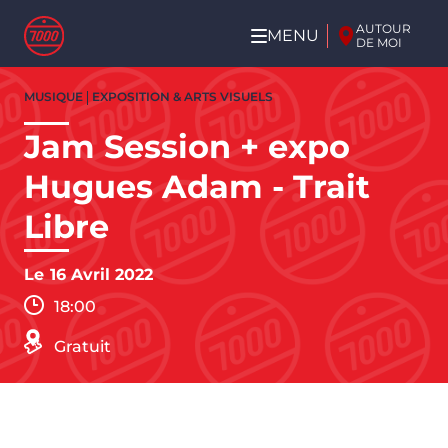
Aller au contenu principal
AUTOUR
MENU
DE MOI
Aller
MUSIQUE
EXPOSITION & ARTS VISUELS
au
contenu
Jam Session + expo
principal
Hugues Adam - Trait
Libre
Le
16 Avril 2022
18:00
Gratuit