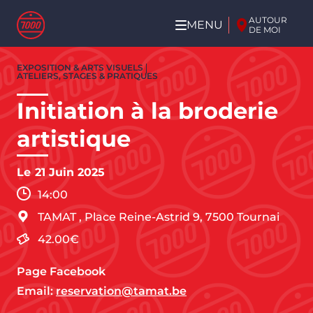
Aller au contenu principal
AUTOUR
MENU
DE MOI
Aller
EXPOSITION & ARTS VISUELS
au
ATELIERS, STAGES & PRATIQUES
contenu
Initiation à la broderie
principal
artistique
Le
21 Juin 2025
14:00
TAMAT
,
Place Reine-Astrid 9,
7500
Tournai
42.00€
Page Facebook
Email:
reservation@tamat.be