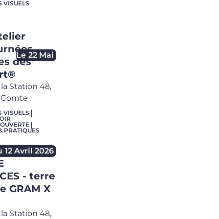
S VISUELS
elier
ournées
Le
22 Mai
es des
rt®
la Station 48,
e-Comte
S VISUELS
OIR
COUVERTE
 & PRATIQUES
u
12 Avril 2026
E
ES - terre
ue GRAM X
la Station 48,