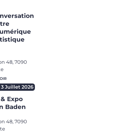
onversation
ntre
numérique
rtistique
on 48,
7090
te
OIR
3 Juillet 2026
 & Expo
en Baden
on 48,
7090
te