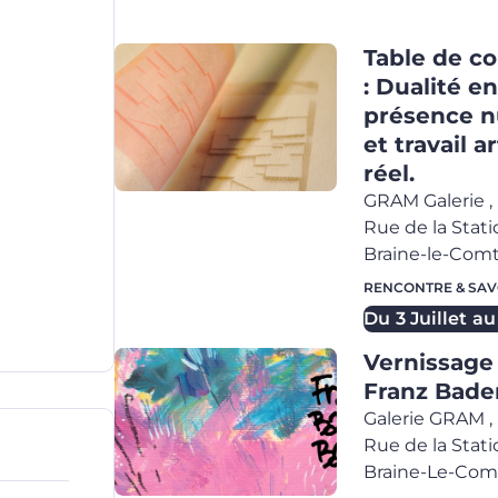
Table de c
: Dualité e
présence 
et travail a
réel.
GRAM Galerie
,
Rue de la Stati
Braine-le-Com
RENCONTRE & SAV
Du
3 Juillet
au
Vernissage
Franz Bad
Galerie GRAM
,
Rue de la Stati
Braine-Le-Com