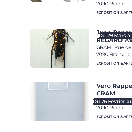
7090
Braine-l
EXPOSITION & ART
Juan Papare
Du
29 Mars
a
REGARD A
GRAM
,
Rue de 
7090
Braine-l
EXPOSITION & ART
Vero Rappez
GRAM
GRAM
,
Rue de 
Du
26 Février
a
7090
Braine-l
EXPOSITION & ART