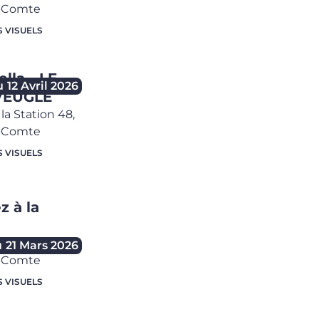
e-Comte
S VISUELS
lla - LE
u
12 Avril 2026
VEUGLE
la Station 48,
e-Comte
S VISUELS
 à la
la Station 48,
u
21 Mars 2026
e-Comte
S VISUELS