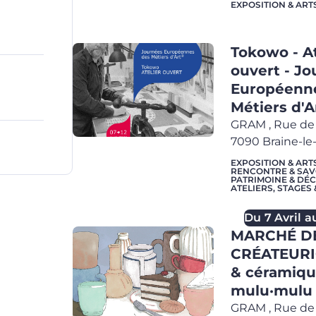
EXPOSITION & ART
Tokowo - At
ouvert - J
Européenn
Métiers d'A
GRAM
,
Rue de 
7090
Braine-l
EXPOSITION & ART
RENCONTRE & SAV
PATRIMOINE & DÉ
ATELIERS, STAGES
Du
7 Avril
a
MARCHÉ D
CRÉATEURIC
& céramiq
mulu·mulu
GRAM
,
Rue de 